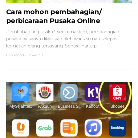
Cara mohon pembahagian/
perbicaraan Pusaka Online
Pembahagian pusaka? Sedia maklum, pembahagian
pusaka biasanya dilakukan oleh waris si mati selepas
kematian orang tersayang. Senarai harta p...
Lah Mohd
-
12:44:00