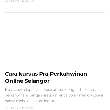
Lah Mohd
-
12:23:00
Cara kursus Pra-Perkahwinan
Online Selangor
Nak kahwin tapi tiada masa untuk menghadiri kursus pra-
perkahwinan? Jangan risau, kini anda boleh mengikutinya
hanya melalui kelas online sa...
Lah Mohd
-
13:16:00