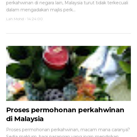
perkahwinan di negara lain, Malaysia turut tidak terkecuali
dalam mengadakan majlis perk...
Lah Mohd
-
14:24:00
Proses permohonan perkahwinan
di Malaysia
Proses permohonan perkahwinan, macam mana caranya?
Sedia maklum, bagi pasangan yang ingin mendirikan