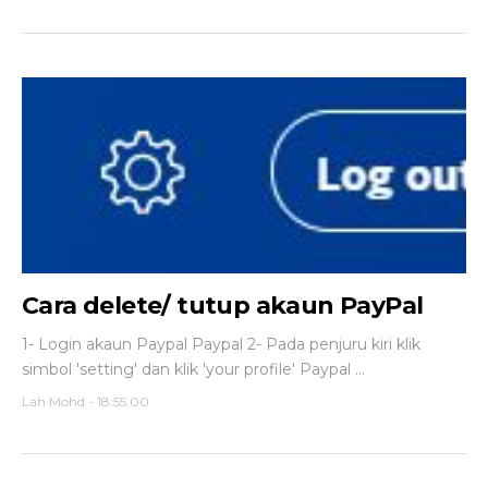
Cara delete/ tutup akaun PayPal
1- Login akaun Paypal Paypal 2- Pada penjuru kiri klik
simbol 'setting' dan klik 'your profile' Paypal ...
Lah Mohd
-
18:55:00