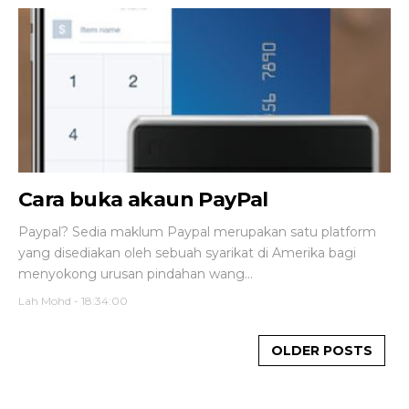
Cara buka akaun PayPal
Paypal? Sedia maklum Paypal merupakan satu platform
yang disediakan oleh sebuah syarikat di Amerika bagi
menyokong urusan pindahan wang...
Lah Mohd
-
18:34:00
OLDER POSTS