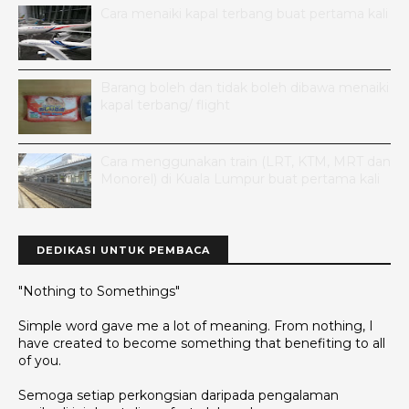
Cara menaiki kapal terbang buat pertama kali
Barang boleh dan tidak boleh dibawa menaiki
kapal terbang/ flight
Cara menggunakan train (LRT, KTM, MRT dan
Monorel) di Kuala Lumpur buat pertama kali
DEDIKASI UNTUK PEMBACA
"Nothing to Somethings"
Simple word gave me a lot of meaning. From nothing, I
have created to become something that benefiting to all
of you.
Semoga setiap perkongsian daripada pengalaman