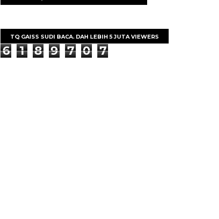
TQ GAISS SUDI BACA. DAH LEBIH 5 JUTA VIEWERS
6
1
8
9
7
0
7