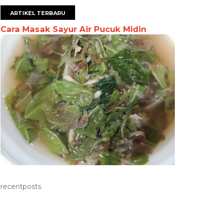
ARTIKEL TERBARU
Cara Masak Sayur Air Pucuk Midin
recentposts