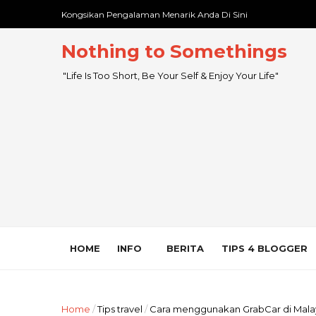
Kongsikan Pengalaman Menarik Anda Di Sini
Nothing to Somethings
"Life Is Too Short, Be Your Self & Enjoy Your Life"
HOME
INFO
BERITA
TIPS 4 BLOGGER
Home
/
Tips travel
/
Cara menggunakan GrabCar di Mala