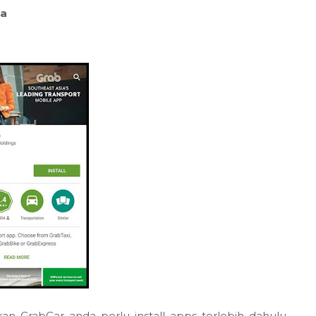
ia
 GrabCar anda perlu install apps terlebih dahulu.