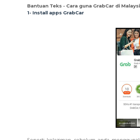
Bantuan Teks - Cara guna GrabCar di Malays
1- Install apps GrabCar
Seperti kelaziman, sebelum anda menggunakan