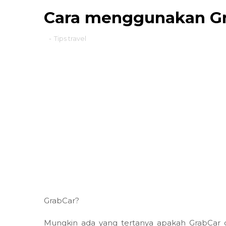
Cara menggunakan Gr
-
Tips travel
GrabCar?
Mungkin ada yang tertanya apakah GrabCar 