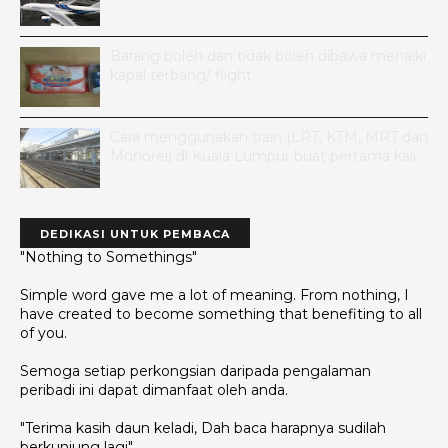
Barang boleh dan tidak boleh dibawa menaiki
kapal terbang/ flight
Cara menggunakan train (LRT, KTM, MRT dan
Monorel) di Kuala Lumpur buat pertama kali
DEDIKASI UNTUK PEMBACA
"Nothing to Somethings"
Simple word gave me a lot of meaning. From nothing, I
have created to become something that benefiting to all
of you.
Semoga setiap perkongsian daripada pengalaman
peribadi ini dapat dimanfaat oleh anda.
"Terima kasih daun keladi, Dah baca harapnya sudilah
berkunjung lagi"