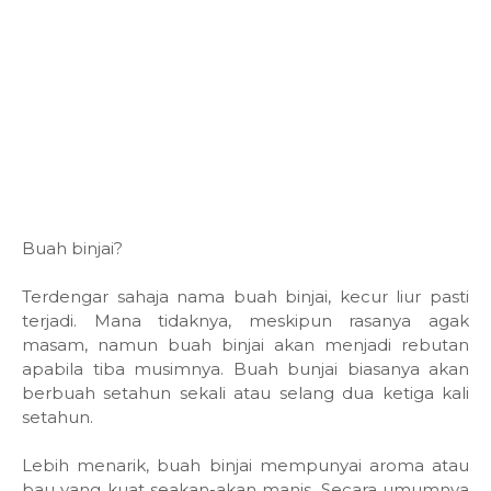
Buah binjai?
Terdengar sahaja nama buah binjai, kecur liur pasti
terjadi. Mana tidaknya, meskipun rasanya agak
masam, namun buah binjai akan menjadi rebutan
apabila tiba musimnya. Buah bunjai biasanya akan
berbuah setahun sekali atau selang dua ketiga kali
setahun.
Lebih menarik, buah binjai mempunyai aroma atau
bau yang kuat seakan-akan manis. Secara umumnya