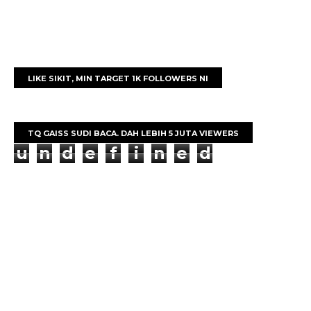
LIKE SIKIT, MIN TARGET 1K FOLLOWERS NI
TQ GAISS SUDI BACA. DAH LEBIH 5 JUTA VIEWERS
u
n
d
e
f
i
n
e
d