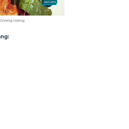
n Goreng Udang
ang: