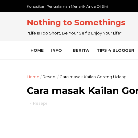
Kongsikan Pengalaman Menarik Anda Di Sini
Nothing to Somethings
"Life Is Too Short, Be Your Self & Enjoy Your Life"
HOME
INFO
BERITA
TIPS 4 BLOGGER
Home
/
Resepi
/
Cara masak Kailan Goreng Udang
Cara masak Kailan G
-
Resepi