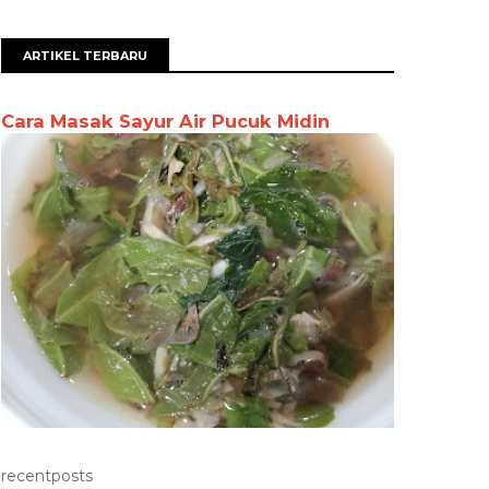
ARTIKEL TERBARU
Cara Masak Sayur Air Pucuk Midin
recentposts