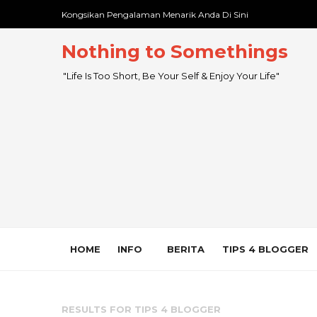
Kongsikan Pengalaman Menarik Anda Di Sini
Nothing to Somethings
"Life Is Too Short, Be Your Self & Enjoy Your Life"
HOME
INFO
BERITA
TIPS 4 BLOGGER
RESULTS FOR
TIPS 4 BLOGGER