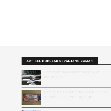
ARTIKEL POPULAR SEPANJANG ZAMAN
Cara menaiki kapal terbang buat
pertama kali
Barang boleh dan tidak boleh dibawa
menaiki kapal terbang/ flight