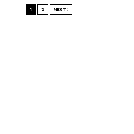
1
2
NEXT