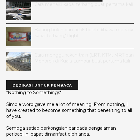
Cara menaiki kapal terbang buat pertama kali
Barang boleh dan tidak boleh dibawa menaiki
kapal terbang/ flight
Cara menggunakan train (LRT, KTM, MRT dan
Monorel) di Kuala Lumpur buat pertama kali
DEDIKASI UNTUK PEMBACA
"Nothing to Somethings"
Simple word gave me a lot of meaning. From nothing, I
have created to become something that benefiting to all
of you.
Semoga setiap perkongsian daripada pengalaman
peribadi ini dapat dimanfaat oleh anda.