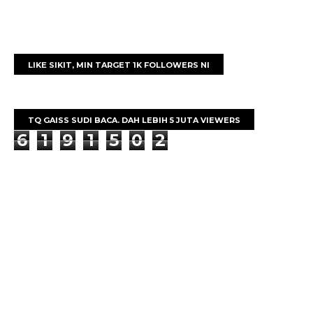
LIKE SIKIT, MIN TARGET 1K FOLLOWERS NI
TQ GAISS SUDI BACA. DAH LEBIH 5 JUTA VIEWERS
6
1
9
1
5
0
2