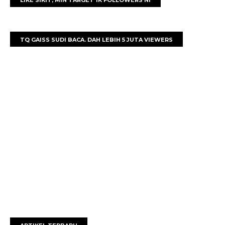
LIKE SIKIT, MIN TARGET 1K FOLLOWERS NI
TQ GAISS SUDI BACA. DAH LEBIH 5 JUTA VIEWERS