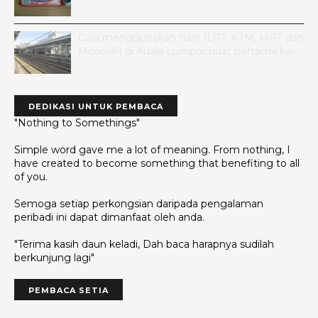
Cara menggunakan train (LRT, KTM, MRT dan
Monorel) di Kuala Lumpur buat pertama kali
DEDIKASI UNTUK PEMBACA
"Nothing to Somethings"
Simple word gave me a lot of meaning. From nothing, I
have created to become something that benefiting to all
of you.
Semoga setiap perkongsian daripada pengalaman
peribadi ini dapat dimanfaat oleh anda.
"Terima kasih daun keladi, Dah baca harapnya sudilah
berkunjung lagi"
PEMBACA SETIA