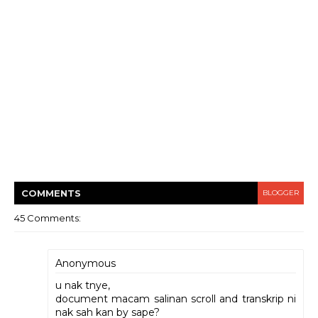
COMMENT
S
BLOGGER
45 Comments:
Anonymous
u nak tnye,
document macam salinan scroll and transkrip ni
nak sah kan by sape?