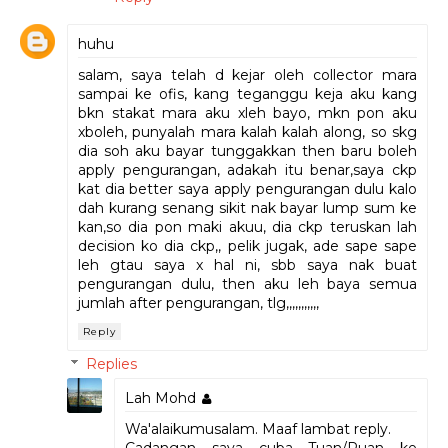
huhu
salam, saya telah d kejar oleh collector mara
sampai ke ofis, kang teganggu keja aku kang
bkn stakat mara aku xleh bayo, mkn pon aku
xboleh, punyalah mara kalah kalah along, so skg
dia soh aku bayar tunggakkan then baru boleh
apply pengurangan, adakah itu benar,saya ckp
kat dia better saya apply pengurangan dulu kalo
dah kurang senang sikit nak bayar lump sum ke
kan,so dia pon maki akuu, dia ckp teruskan lah
decision ko dia ckp,, pelik jugak, ade sape sape
leh gtau saya x hal ni, sbb saya nak buat
pengurangan dulu, then aku leh baya semua
jumlah after pengurangan, tlg,,,,,,,,,,,
Reply
Replies
Lah Mohd
Wa'alaikumusalam. Maaf lambat reply.