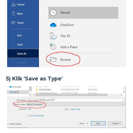
5) Klik 'Save as Type'