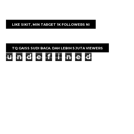
LIKE SIKIT, MIN TARGET 1K FOLLOWERS NI
TQ GAISS SUDI BACA. DAH LEBIH 5 JUTA VIEWERS
u
n
d
e
f
i
n
e
d